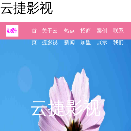
云捷影视
首
关于云
热点
招商
案例
联系
页
捷影视
新闻
加盟
展示
我们
云捷影视